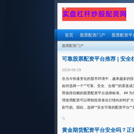
首页
股票配资门户
股票配资平
股票配资门户
可靠股票配资平台推荐 | 安
2026-06-29
在当今快速变化的股市环境中，越来越多的投
如何选择一个**可靠、安全、合规**的渠
荐值得信赖的股票配资平台选择标准。 ## 
理使用配资可以帮助投资者在行情向好时扩大
剧亏损。因此，选择**安全可靠的配资平台**是成
黄金期货配资平台安全吗？正