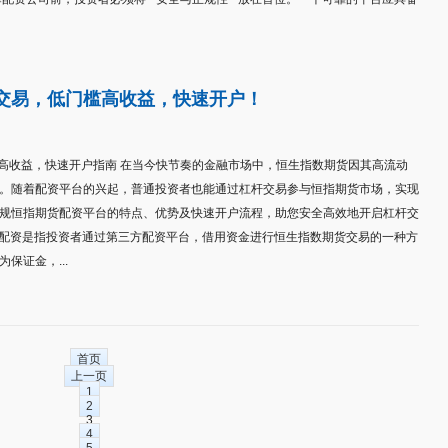
交易，低门槛高收益，快速开户！
槛高收益，快速开户指南 在当今快节奏的金融市场中，恒生指数期货因其高流动
。随着配资平台的兴起，普通投资者也能通过杠杆交易参与恒指期货市场，实现
规恒指期货配资平台的特点、优势及快速开户流程，助您安全高效地开启杠杆交
期货配资是指投资者通过第三方配资平台，借用资金进行恒生指数期货交易的一种方
保证金，...
首页
上一页
1
2
3
4