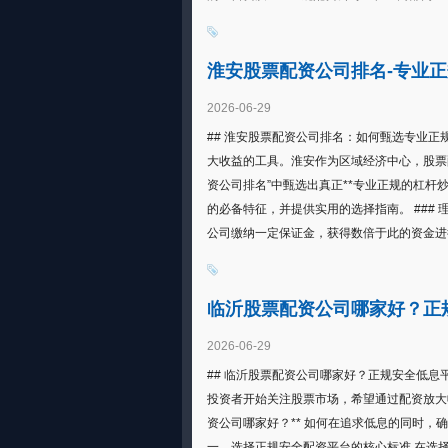
淮安股票配资公司排名-专业
2026-06-29
## 淮安股票配资公司排名：如何甄选专业
大收益的工具。淮安作为区域经济中心，股票
资公司排名”中甄选出真正**专业正规的杠杆
的必备特征，并提供实用的选择指南。 ###
公司缴纳一定保证金，获得数倍于此的资金进行.
临沂股票配资公司哪家好？正
2026-06-29
## 临沂股票配资公司哪家好？正规安全低
投资者开始关注股票市场，希望通过配资放大
资公司哪家好？** 如何在追求低息的同时，
一、选择正规安全配资平台的核心标准 在选择