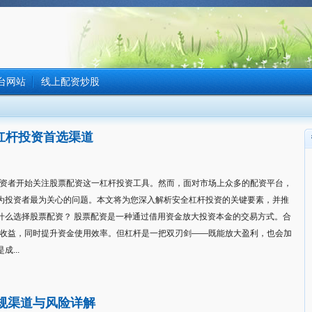
台网站
线上配资炒股
全杠杆投资首选渠道
资者开始关注股票配资这一杠杆投资工具。然而，面对市场上众多的配资平台，
道成为投资者最为关心的问题。本文将为您深入解析安全杠杆投资的关键要素，并推
为什么选择股票配资？ 股票配资是一种通过借用资金放大投资本金的交易方式。合
收益，同时提升资金使用效率。但杠杆是一把双刃剑——既能放大盈利，也会加
...
规渠道与风险详解