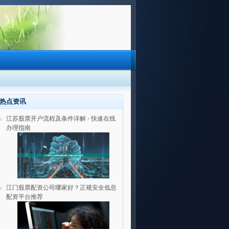
热点资讯
江苏股票开户流程及条件详解 - 快速在线
办理指南
江门股票配资公司哪家好？正规安全低息
配资平台推荐