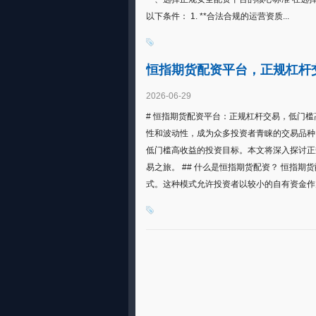
以下条件： 1. **合法合规的运营资质...
恒指期货配资平台，正规杠杆
2026-06-29
# 恒指期货配资平台：正规杠杆交易，低门
性和波动性，成为众多投资者青睐的交易品种
低门槛高收益的投资目标。本文将深入探讨正
易之旅。 ## 什么是恒指期货配资？ 恒指
式。这种模式允许投资者以较小的自有资金作为